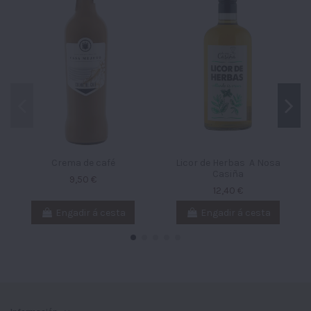
Crema de café
Licor de Herbas A Nosa
Casiña
9,50 €
12,40 €
Engadir á cesta
Engadir á cesta