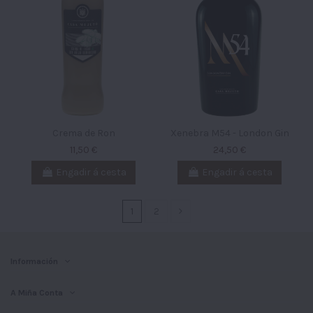
Crema de Ron
Xenebra M54 - London Gin
11,50 €
24,50 €
Engadir á cesta
Engadir á cesta
1
2
Información
A Miña Conta