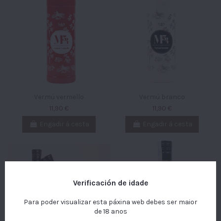
Vermú vermello
Vermú branco
11,90 €
11,90 €
Engadir á cesta
Engadir á cesta
This website uses its own and third-party cookies to
Verificación de idade
improve our services and show you advertising related to
your preferences by analyzing your browsing habits. To give
Para poder visualizar esta páxina web debes ser maior
your consent to its use, press the Accept button.
More
de 18 anos
information