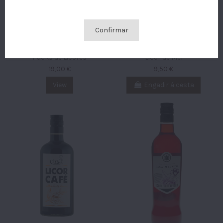
CUSTOMIZE COOKIES
Confirmar
I ACCEPT
Packs de Licores
Licor de Mel
19,00 €
9,50 €
View
Engadir á cesta