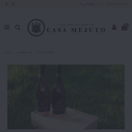
Galego
Wishlist (
0
)
0
Home
Categorías
ESPUMOSO