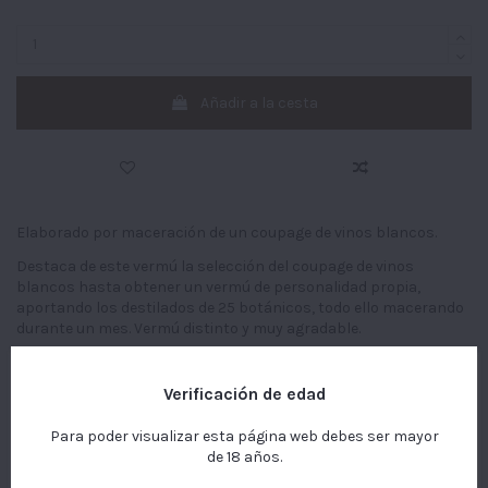
Añadir a la cesta
Elaborado por maceración de un coupage de vinos blancos.
Destaca de este vermú la selección del coupage de vinos
blancos hasta obtener un vermú de personalidad propia,
aportando los destilados de 25 botánicos, todo ello macerando
durante un mes. Vermú distinto y muy agradable.
Nota de cata
Este sitio web utiliza cookies propias y de terceros para
Verificación de edad
Vermú fresco y afrutado con retrogusto largo y floral.
mejorar nuestros servicios y mostrarle publicidad
relacionada con sus preferencias mediante el análisis de
Para poder visualizar esta página web debes ser mayor
sus hábitos de navegación. Para dar su consentimiento
de 18 años.
sobre su uso pulse el botón Acepto.
Más información