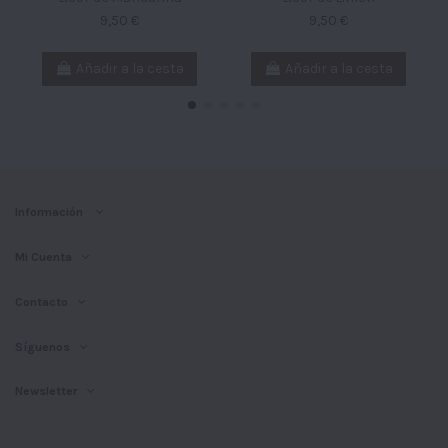
9,50 €
9,50 €
Añadir a la cesta
Añadir a la cesta
Información
Mi Cuenta
Contacto
Síguenos
Newsletter