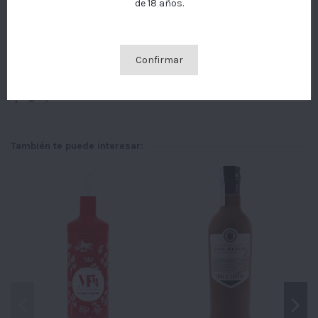
sus hábitos de navegación. Para dar su consentimiento
de 18 años.
sobre su uso pulse el botón Acepto.
Más información
GESTIONAR COOKIES
Confirmar
ACEPTO
También te puede interesar: