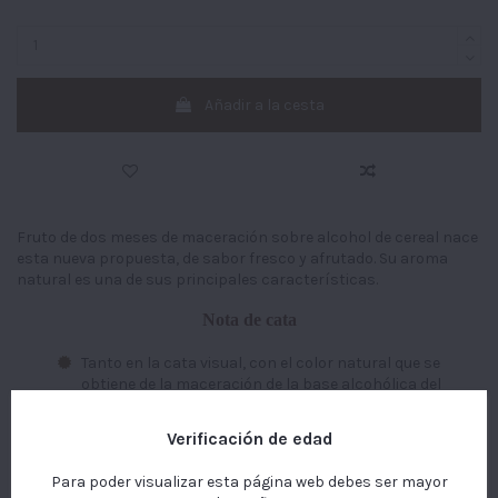
Añadir a la cesta
Fruto de dos meses de maceración sobre alcohol de cereal nace
esta nueva propuesta, de sabor fresco y afrutado. Su aroma
natural es una de sus principales características.
Nota de cata
Tanto en la cata visual, con el color natural que se
obtiene de la maceración de la base alcohólica del
destilado de cereal con la parte cítrica natural de la
fruta.
Este sitio web utiliza cookies propias y de terceros para
Verificación de edad
Sabor y olor a mandarina y retrogusto armónico
mejorar nuestros servicios y mostrarle publicidad
entre el dulce y la acidez. Agradable y fruta.
relacionada con sus preferencias mediante el análisis de
Para poder visualizar esta página web debes ser mayor